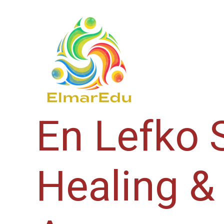
Μετάβαση
στο
περιεχόμενο
En Lefko
Healing &