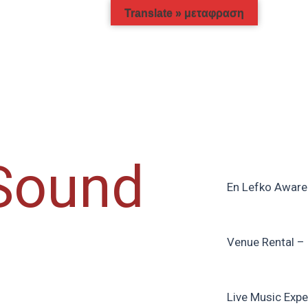
Translate » μεταφραση
 Sound
En Lefko Aware
Venue Rental – 
Live Music Expe