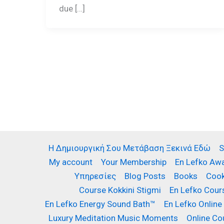
due […]
Η Δημιουργική Σου Μετάβαση Ξεκινά Εδώ
S
My account
Your Membership
En Lefko Awa
Υπηρεσίες
Blog Posts
Books
Cook
Course Kokkini Stigmi
En Lefko Cou
En Lefko Energy Sound Bath™
En Lefko Online
Luxury Meditation Music Moments
Online Co