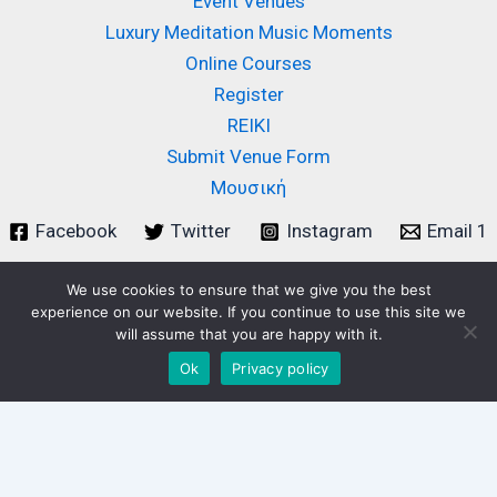
Event Venues
Luxury Meditation Music Moments
Online Courses
Register
REIKI
Submit Venue Form
Μουσική
Facebook
Twitter
Instagram
Email 1
We use cookies to ensure that we give you the best
experience on our website. If you continue to use this site we
will assume that you are happy with it.
Copyright Anastasia Makratzi [ 2011-2024] |
Ok
Privacy policy